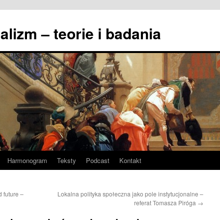
lizm – teorie i badania
Harmonogram
Teksty
Podcast
Kontakt
d future –
Lokalna polityka społeczna jako pole instytucjonalne –
referat Tomasza Piróga
→