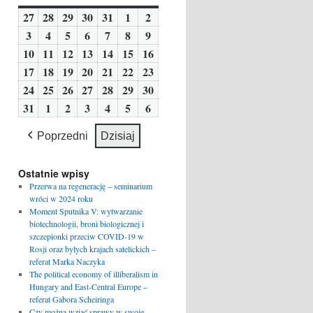
27
27
28
28
29
29
30
30
31
31
1
1
2
2
lipca
lipca
lipca
lipca
lipca
sierpnia
sierpnia
3
3
4
4
5
5
6
6
7
7
8
8
9
9
2026
2026
2026
2026
2026
2026
2026
sierpnia
sierpnia
sierpnia
sierpnia
sierpnia
sierpnia
sierpnia
10
10
11
11
12
12
13
13
14
14
15
15
16
16
2026
2026
2026
2026
2026
2026
2026
sierpnia
sierpnia
sierpnia
sierpnia
sierpnia
sierpnia
sierpnia
17
17
18
18
19
19
20
20
21
21
22
22
23
23
2026
2026
2026
2026
2026
2026
2026
sierpnia
sierpnia
sierpnia
sierpnia
sierpnia
sierpnia
sierpnia
24
24
25
25
26
26
27
27
28
28
29
29
30
30
2026
2026
2026
2026
2026
2026
2026
sierpnia
sierpnia
sierpnia
sierpnia
sierpnia
sierpnia
sierpnia
31
31
1
1
2
2
3
3
4
4
5
5
6
6
2026
2026
2026
2026
2026
2026
2026
sierpnia
września
września
września
września
września
września
Poprzedni
Dzisiaj
2026
2026
2026
2026
2026
2026
2026
Ostatnie wpisy
Przerwa na regenerację – seminarium
wróci w 2024 roku
Moment Sputnika V: wytwarzanie
biotechnologii, broni biologicznej i
szczepionki przeciw COVID-19 w
Rosji oraz byłych krajach satelickich –
referat Marka Naczyka
The political economy of illiberalism in
Hungary and East-Central Europe –
referat Gabora Scheiringa
Czy można wziąć sprawy w swoje