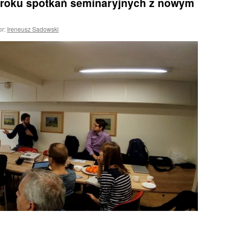
o roku spotkań seminaryjnych z nowym
or:
Ireneusz Sadowski