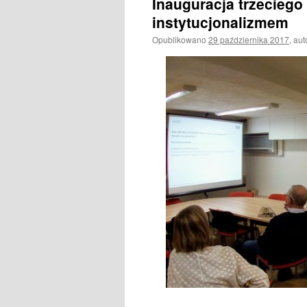
Inauguracja trzecieg
instytucjonalizmem
Opublikowano
29 października 2017
,
aut